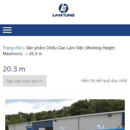
Skip
Skip
to
to
XE
Chuyên nhập khẩu và
navigation
content
NÂNG
cung ứng Xe nâng người
toàn quốc
NGƯỜI
LÂM
TÙNG
Trang chủ
> Sản phẩm Chiều Cao Làm Việc (Working Height
Maximum) : > 20.3 m
20.3 m
Hiển thị kết quả duy nhất