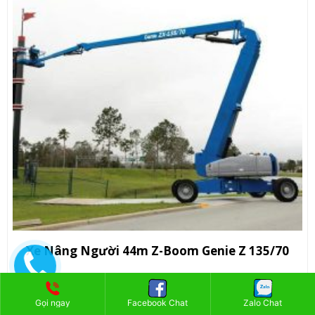
Xe Nâng Người 44m Z-Boom Genie Z 135/70
Liên hệ :
0936.283.559
Gọi ngay
Facebook Chat
Zalo Chat