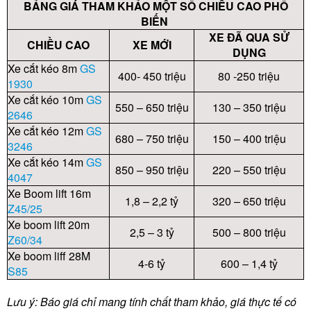
BẢNG GIÁ THAM KHẢO MỘT SỐ CHIỀU CAO PHỔ
BIẾN
XE ĐÃ QUA SỬ
CHIỀU CAO
XE MỚI
DỤNG
Xe cắt kéo 8m
GS
400- 450 triệu
80 -250 triệu
1930
Xe cắt kéo 10m
GS
550 – 650 triệu
130 – 350 triệu
2646
Xe cắt kéo 12m
GS
680 – 750 triệu
150 – 400 triệu
3246
Xe cắt kéo 14m
GS
850 – 950 triệu
220 – 550 triệu
4047
Xe Boom lift 16m
1,8 – 2,2 tỷ
320 – 650 triệu
Z45/25
Xe boom lift 20m
2,5 – 3 tỷ
500 – 800 triệu
Z60/34
Xe boom liff 28M
4-6 tỷ
600 – 1,4 tỷ
S85
Lưu ý: Báo giá chỉ mang tính chất tham khảo, giá thực tế có