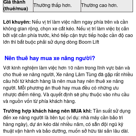
Giá thành
Thường thấp hơn.
Thường cao hơn.
(thuê/mua)
Lời khuyên:
Nếu vị trí làm việc nằm ngay phía trên và cần
không gian rộng, chọn xe cắt kéo. Nếu vị trí làm việc bị cản
bởi vật cản phía trước, khó tiếp cận trực tiếp hoặc cần độ cao
lớn thì bắt buộc phải sử dụng dòng Boom Lift
Nên thuê hay mua xe nâng người?
Với kinh nghiệm làm việc hơn 10 năm trong lĩnh vực bán và
cho thuê xe nâng người, Xe nâng Lâm Tùng đã gặp rất nhiều
câu hỏi từ khách hàng là nên mua hay nên thuê xe nâng
người. Mỗi phương án thuê hay mua đều có những ưu
nhược điểm riêng. Và quyết định sẽ phụ thuộc vào nhu cầu
và nguồn vốn từ phía khách hàng.
Trường hợp khách hàng nên MUA khi:
Tần suất sử dụng
đến xe nâng người là liên tục (ví dụ: nhà máy cần bảo trì
hàng ngày), dự án kéo dài nhiều năm, có sẵn đội ngũ kỹ
thuật vận hành và bảo dưỡng, muốn sở hữu tài sản lâu dài.