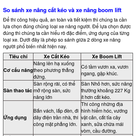
So sánh xe nâng cắt kéo và xe nâng boom lift
Để thi công hiệu quả, an toàn và tiết kiệm thì chúng ta cần
lựa chọn đúng chủng loại xe nâng người. Để lựa chọn được
đúng thì chúng ta cần hiểu rõ đặc điểm, ứng dụng của từng
loại xe. Dưới đây là phép so sánh giữa 2 dòng xe nâng
người phổ biến nhất hiện nay.
Tiêu chí
Xe Cắt Kéo
Xe Boom Lift
Nâng lên hạ xuống
Có tầm vươn xa, vươn
Cơ cấu nâng
theo phương thẳng
ngang, gập khúc.
đứng.
Sàn rộng rãi, có thể
Sàn Nhỏ hơn, sức nâng
Sàn thao tác
mở rộng sàn, sức
thường khoảng 227 Kg
nâng lớn
ít hơn cắt kéo.
Thi công những địa
Bắn vách, lắp đèn, đi
hình hiểm hóc, vướng
Ứng dụng
dây điện trần nhà, thi
vật cản, cắt tỉa cây
công mặt phẳng lớn.
xanh, sửa chữa mái
vòm, cầu đường.