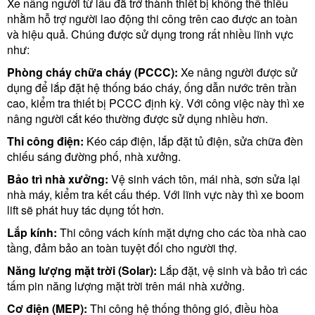
Xe nâng người từ lâu đã trở thành thiết bị không thể thiếu
nhằm hỗ trợ người lao động thi công trên cao được an toàn
và hiệu quả. Chúng được sử dụng trong rất nhiều lĩnh vực
như:
Phòng cháy chữa cháy (PCCC):
Xe nâng người được sử
dụng để lắp đặt hệ thống báo cháy, ống dẫn nước trên trần
cao, kiểm tra thiết bị PCCC định kỳ. Với công việc này thì xe
nâng người cắt kéo thường được sử dụng nhiều hơn.
Thi công điện:
Kéo cáp điện, lắp đặt tủ điện, sửa chữa đèn
chiếu sáng đường phố, nhà xưởng.
Bảo trì nhà xưởng:
Vệ sinh vách tôn, mái nhà, sơn sửa lại
nhà máy, kiểm tra kết cấu thép. Với lĩnh vực này thì xe boom
lift sẽ phát huy tác dụng tốt hơn.
Lắp kính:
Thi công vách kính mặt dựng cho các tòa nhà cao
tầng, đảm bảo an toàn tuyệt đối cho người thợ.
Năng lượng mặt trời (Solar):
Lắp đặt, vệ sinh và bảo trì các
tấm pin năng lượng mặt trời trên mái nhà xưởng.
Cơ điện (MEP):
Thi công hệ thống thông gió, điều hòa