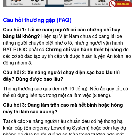
Câu hỏi thường gặp (FAQ)
Câu hỏi 1: Lái xe nâng người có cần chứng chỉ hay
bằng lái không?
Hiện tại Việt Nam chưa có bằng lái xe
nâng người chuyên biệt như ô tô, nhưng người vận hành
BẮT BUỘC phải có
Chứng chỉ vận hành thiết bị nâng
do
các cơ sở đào tạo uy tín cấp và được huấn luyện An toàn lao
động nhóm 3.
Câu hỏi 2: Xe nâng người chạy điện sạc bao lâu thì
đầy? Dùng được bao lâu?
Thông thường sạc qua đêm (8-10 tiếng). Nếu ắc quy tốt, có
thể sử dụng liên tục trong một ca làm việc (8 tiếng).
Câu hỏi 3: Đang làm trên cao mà hết bình hoặc hỏng
máy thì làm sao xuống?
Tất cả các xe nâng người tiêu chuẩn đều có hệ thống hạ
khẩn cấp (Emergency Lowering System) hoặc bơm tay dự
phòng để đưa người xuống an toàn trong trường hợp mất