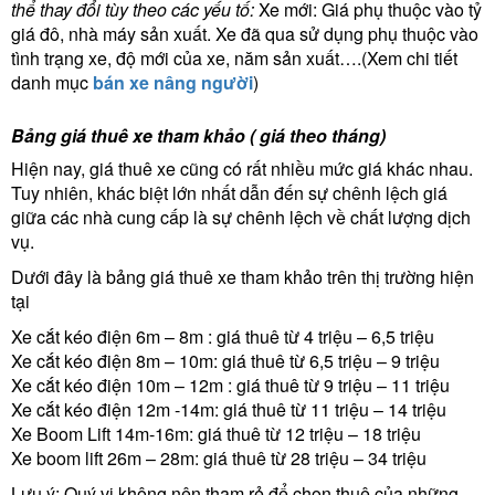
thể thay đổi tùy theo các yếu tố:
Xe mới: Giá phụ thuộc vào tỷ
giá đô, nhà máy sản xuất. Xe đã qua sử dụng phụ thuộc vào
tình trạng xe, độ mới của xe, năm sản xuất….
(Xem chi tiết
danh mục
bán xe nâng người
)
Bảng giá thuê xe tham khảo ( giá theo tháng)
Hiện nay, giá thuê xe cũng có rất nhiều mức giá khác nhau.
Tuy nhiên, khác biệt lớn nhất dẫn đến sự chênh lệch giá
giữa các nhà cung cấp là sự chênh lệch về chất lượng dịch
vụ.
Dưới đây là bảng giá thuê xe tham khảo trên thị trường hiện
tại
Xe cắt kéo điện 6m – 8m : giá thuê từ 4 triệu – 6,5 triệu
Xe cắt kéo điện 8m – 10m: giá thuê từ 6,5 triệu – 9 triệu
Xe cắt kéo điện 10m – 12m : giá thuê từ 9 triệu – 11 triệu
Xe cắt kéo điện 12m -14m: giá thuê từ 11 triệu – 14 triệu
Xe Boom Lift 14m-16m: giá thuê từ 12 triệu – 18 triệu
Xe boom lift 26m – 28m:
giá thuê từ 28 triệu – 34 triệu
Lưu ý: Quý vị không nên tham rẻ để chọn thuê của những