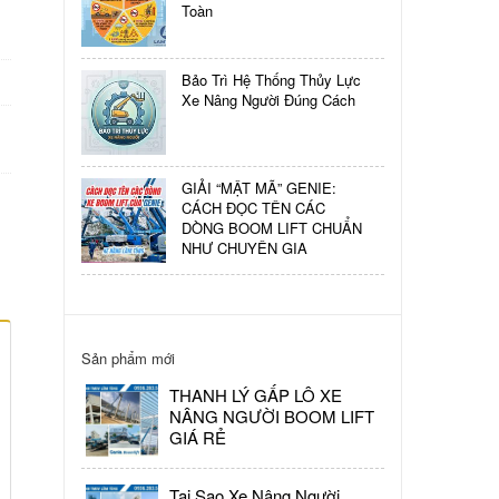
Toàn
Bảo Trì Hệ Thống Thủy Lực
Xe Nâng Người Đúng Cách
GIẢI “MẬT MÃ” GENIE:
CÁCH ĐỌC TÊN CÁC
DÒNG BOOM LIFT CHUẨN
NHƯ CHUYÊN GIA
Sản phẩm mới
THANH LÝ GẤP LÔ XE
NÂNG NGƯỜI BOOM LIFT
GIÁ RẺ
Tại Sao Xe Nâng Người