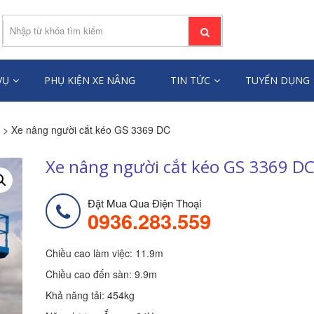
ƯỜI LÂM TÙNG
âng người toàn quốc
VỤ
PHỤ KIỆN XE NÂNG
TIN TỨC
TUYỂN DỤNG
> Xe nâng người cắt kéo GS 3369 DC
Xe nâng người cắt kéo GS 3369 D
Đặt Mua Qua Điện Thoại
0936.283.559
Chiều cao làm việc: 11.9m
Chiều cao đến sàn: 9.9m
Khả năng tải: 454kg