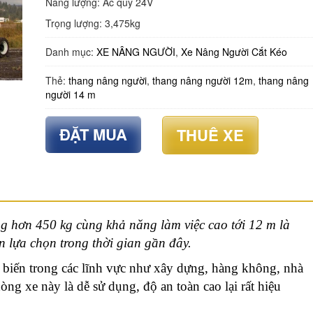
Năng lượng: Ắc quy 24V
Trọng lượng: 3,475kg
Danh mục:
XE NÂNG NGƯỜI
,
Xe Nâng Người Cắt Kéo
Thẻ:
thang nâng người
,
thang nâng người 12m
,
thang nâng
người 14 m
ĐẶT MUA
THUÊ XE
g hơn 450 kg cùng khả năng làm việc cao tới 12 m là
 lựa chọn trong thời gian gần đây.
biến trong các lĩnh vực như xây dựng, hàng không, nhà
 xe này là dễ sử dụng, độ an toàn cao lại rất hiệu