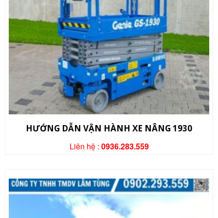
HƯỚNG DẪN VẬN HÀNH XE NÂNG 1930
Liên hệ :
0936.283.559