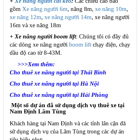
+
Xe nâng người cắt kéo
:
Các chiều cao bao
gồm
Xe nâng người 6m
, nâng 8m,
xe nâng 10m
,
xe nâng 12m
,
xe nâng người 14m
, xe nâng người
16m và xe nâng 18m
+ Xe nâng người boom lift
: Chúng tôi có đầy đủ
các dòng xe nâng người
boom lift
chạy điện, chạy
dầu độ cao từ 8-43M.
>>>Xem thêm:
Cho thuê xe nâng người tại Thái Bình
Cho thuê xe nâng người tại Hà Nội
Cho thuê xe nâng người tại Hải Phòng
Một số dự án đã sử dụng dịch vụ thuê xe tại
Nam Định Lâm Tùng
Khách hàng tại Nam Định và các tỉnh lân cận đã
sử dụng dịch vụ của Lâm Tùng trong các dự án
tiêu biểu như: