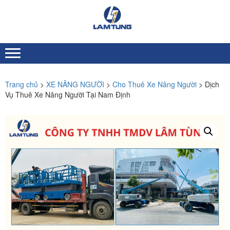
Skip
Skip
to
to
XE
Chuyên nhập khẩu và
navigation
content
NÂNG
cung ứng Xe nâng người
toàn quốc
NGƯỜI
LÂM
TÙNG
Trang chủ
>
XE NÂNG NGƯỜI
>
Cho Thuê Xe Nâng Người
> Dịch
Vụ Thuê Xe Nâng Người Tại Nam Định