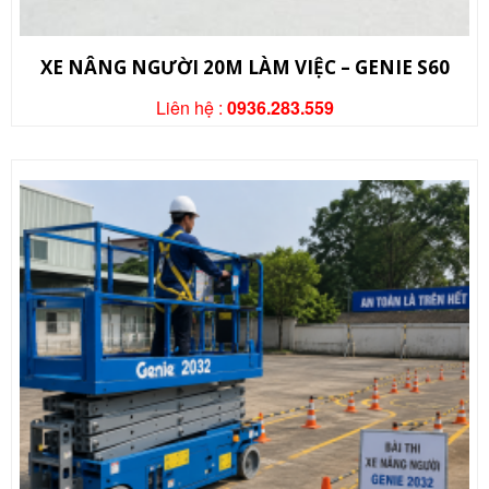
XE NÂNG NGƯỜI 20M LÀM VIỆC – GENIE S60
Liên hệ :
0936.283.559