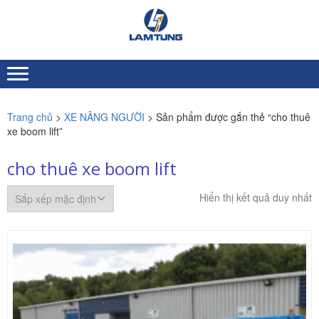
Skip
Skip
to
to
XE
Chuyên nhập khẩu và
navigation
content
NÂNG
cung ứng Xe nâng người
toàn quốc
NGƯỜI
LÂM
TÙNG
Trang chủ
>
XE NÂNG NGƯỜI
> Sản phẩm được gắn thẻ “cho thuê
xe boom lift”
cho thuê xe boom lift
Hiển thị kết quả duy nhất