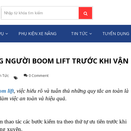
ƯỜI LÂM TÙNG
âng người toàn quốc
VỤ
PHỤ KIỆN XE NÂNG
TIN TỨC
TUYỂN DỤNG
NG NGƯỜI BOOM LIFT TRƯỚC KHI VẬN
n Tức
0 Comment
m lift
, việc hiểu rõ và tuân thủ những quy tắc an toàn là
àm việc an toàn và hiệu quả.
 thao tác các bước kiểm tra theo thứ tự ưu tiên trước khi
ờng xuyên.