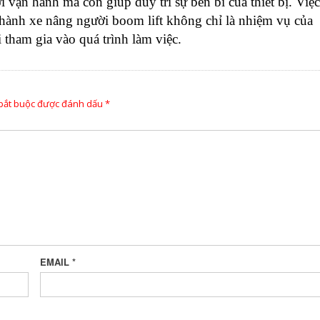
 vận hành mà còn giúp duy trì sự bền bỉ của thiết bị. Việc
hành xe nâng người boom lift không chỉ là nhiệm vụ của
 tham gia vào quá trình làm việc.
 bắt buộc được đánh dấu
*
EMAIL
*