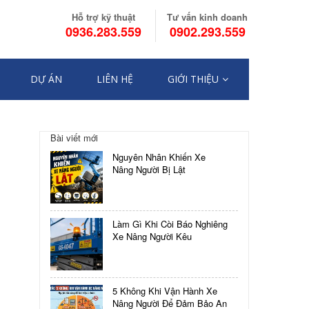
Hỗ trợ kỹ thuật
Tư vấn kinh doanh
0936.283.559
0902.293.559
DỰ ÁN
LIÊN HỆ
GIỚI THIỆU
Điều
Bài viết mới
hướng
LỊCH
Nguyên Nhân Khiến Xe
SỬ
bài
Nâng Người Bị Lật
HÌNH
THÀNH
viết
XE
NÂNG
Làm Gì Khi Còi Báo Nghiêng
NGƯỜI
Xe Nâng Người Kêu
CẮT
KÉO
5 Không Khi Vận Hành Xe
Nâng Người Để Đảm Bảo An