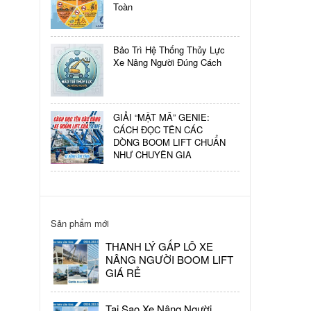
LÌ
Toàn
XÌ
ĐẦU
NĂM
Bảo Trì Hệ Thống Thủy Lực
–
Xe Nâng Người Đúng Cách
ĐÓN
LỘC
MAY
MẮN
GIẢI “MẬT MÃ” GENIE:
CÁCH ĐỌC TÊN CÁC
DÒNG BOOM LIFT CHUẨN
NHƯ CHUYÊN GIA
Sản phẩm mới
THANH LÝ GẤP LÔ XE
NÂNG NGƯỜI BOOM LIFT
GIÁ RẺ
Tại Sao Xe Nâng Người