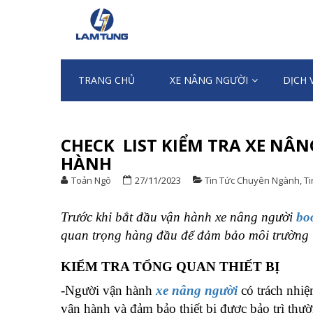
Skip
Skip
to
to
XE NÂNG NG
Chuyên nhập khẩu và cung ứng Xe n
navigation
content
TRANG CHỦ
XE NÂNG NGƯỜI
DỊCH 
CHECK LIST KIỂM TRA XE NÂ
HÀNH
Toản Ngô
27/11/2023
Tin Tức Chuyên Ngành
,
Ti
Trước khi bắt đầu vận hành xe nâng người
boo
quan trọng hàng đầu để đảm bảo môi trường l
KIỂM TRA TỔNG QUAN THIẾT BỊ
-Người vận hành
xe nâng người
có trách nhiệm
vận hành và đảm bảo thiết bị được bảo trì thư