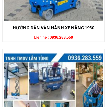
HƯỚNG DẪN VẬN HÀNH XE NÂNG 1930
Liên hệ :
0936.283.559