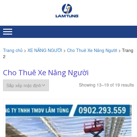
Skip
Skip
to
to
XE
Chuyên nhập khẩu và
navigation
content
NÂNG
cung ứng Xe nâng người
toàn quốc
NGƯỜI
LÂM
TÙNG
Trang chủ
>
XE NÂNG NGƯỜI
>
Cho Thuê Xe Nâng Người
> Trang
2
Cho Thuê Xe Nâng Người
Showing 13–19 of 19 results