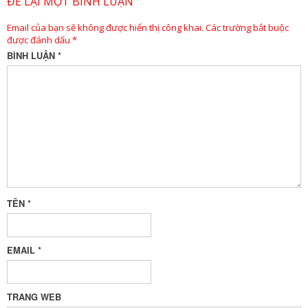
ĐỂ LẠI MỘT BÌNH LUẬN
Email của bạn sẽ không được hiển thị công khai.
Các trường bắt buộc
được đánh dấu
*
BÌNH LUẬN
*
TÊN
*
EMAIL
*
TRANG WEB