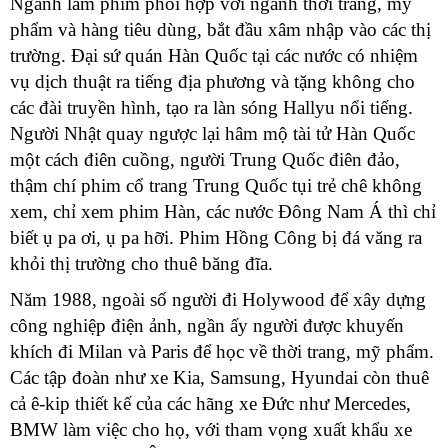
Ngành làm phim phối hợp với ngành thời trang, mỹ
phẩm và hàng tiêu dùng, bắt đầu xâm nhập vào các thị
trường. Đại sứ quán Hàn Quốc tại các nước có nhiệm
vụ dịch thuật ra tiếng địa phương và tặng không cho
các đài truyền hình, tạo ra làn sóng Hallyu nổi tiếng.
Người Nhật quay ngược lại hâm mộ tài tử Hàn Quốc
một cách điên cuồng, người Trung Quốc điên đảo,
thậm chí phim cổ trang Trung Quốc tụi trẻ chê không
xem, chỉ xem phim Hàn, các nước Đông Nam Á thì chỉ
biết ụ pa ơi, ụ pa hỡi. Phim Hồng Công bị đá văng ra
khỏi thị trường cho thuê băng đĩa.
Năm 1988, ngoài số người đi Holywood để xây dựng
công nghiệp điện ảnh, ngần ấy người được khuyến
khích đi Milan và Paris để học về thời trang, mỹ phẩm.
Các tập đoàn như xe Kia, Samsung, Hyundai còn thuê
cả ê-kip thiết kế của các hãng xe Đức như Mercedes,
BMW làm việc cho họ, với tham vọng xuất khẩu xe