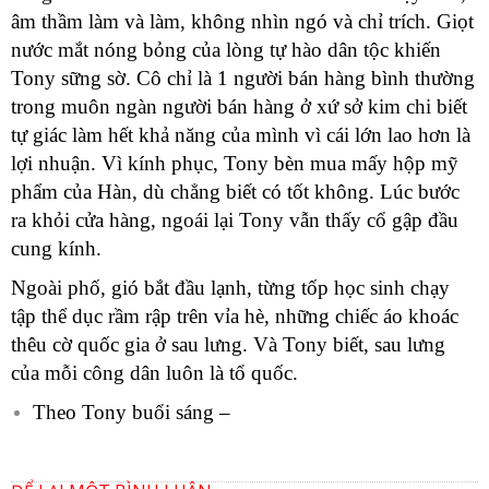
âm thầm làm và làm, không nhìn ngó và chỉ trích. Giọt
nước mắt nóng bỏng của lòng tự hào dân tộc khiến
Tony sững sờ. Cô chỉ là 1 người bán hàng bình thường
trong muôn ngàn người bán hàng ở xứ sở kim chi biết
tự giác làm hết khả năng của mình vì cái lớn lao hơn là
lợi nhuận. Vì kính phục, Tony bèn mua mấy hộp mỹ
phẩm của Hàn, dù chẳng biết có tốt không. Lúc bước
ra khỏi cửa hàng, ngoái lại Tony vẫn thấy cổ gập đầu
cung kính.
Ngoài phố, gió bắt đầu lạnh, từng tốp học sinh chạy
tập thể dục rầm rập trên vỉa hè, những chiếc áo khoác
thêu cờ quốc gia ở sau lưng. Và Tony biết, sau lưng
của mỗi công dân luôn là tổ quốc.
Theo Tony buổi sáng –