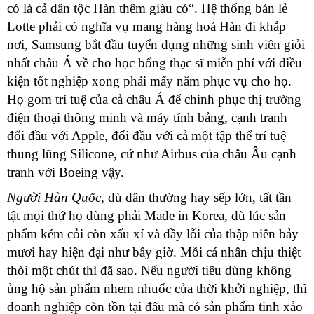
có là cả dân tộc Hàn thêm giàu có“. Hệ thống bán lẻ
Lotte phải có nghĩa vụ mang hàng hoá Hàn đi khắp
nơi, Samsung bắt đầu tuyển dụng những sinh viên giỏi
nhất châu Á về cho học bổng thạc sĩ miễn phí với điều
kiện tốt nghiệp xong phải mấy năm phục vụ cho họ.
Họ gom trí tuệ của cả châu Á để chinh phục thị trường
điện thoại thông minh và máy tính bảng, cạnh tranh
đối đầu với Apple, đối đầu với cả một tập thể trí tuệ
thung lũng Silicone, cứ như Airbus của châu Âu cạnh
tranh với Boeing vậy.
Người Hàn Quốc
, dù dân thường hay sếp lớn, tất tần
tật mọi thứ họ dùng phải Made in Korea, dù lúc sản
phẩm kém cỏi còn xấu xí và đầy lỗi của thập niên bảy
mươi hay hiện đại như bây giờ. Mỗi cá nhân chịu thiệt
thòi một chút thì đã sao. Nếu người tiêu dùng không
ủng hộ sản phẩm nhem nhuốc của thời khởi nghiệp, thì
doanh nghiệp còn tồn tại đâu mà có sản phẩm tinh xảo