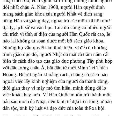
Thập niên 60, Hàn Quốc là 1 trong những nước nghèo
T
đói nhất châu Á. Năm 1968, người Hàn quyết định
T
mang sách giáo khoa của người Nhật về dịch sang
T
tiếng Hàn và giảng dạy, ngoại trừ các môn xã hội như
Đ
địa lý, lịch sử và văn học. Lúc đó cũng có nhiều người
T
chỉ trích vì tính sĩ diện của người Hàn Quốc rất cao, lẽ
L
nào lại không tự soạn được một bộ sách giáo khoa.
T
Nhưng họ vẫn quyết tâm thực hiện, vì để có chương
trình giáo dục đó, người Nhật đã mất cả trăm năm cải
biên từ cách đào tạo của giáo dục phương Tây phù hợp
với đặc trưng châu Á, bắt đầu từ thời Minh Trị Thiên
Hoàng. Để rút ngắn khoảng cách, chẳng có cách nào
ngoài việc lấy kinh nghiệm của người đã thành công,
thời gian thay vì mày mò tìm hiểu, mình dùng để lo
việc khác, hay hơn. Vì Hàn Quốc muốn trở thành một
bản sao mới của Nhật, nền kinh tế dựa trên lòng tự hào
dân tộc, tính kỷ luật và đạo đức của toàn thể xã hội.