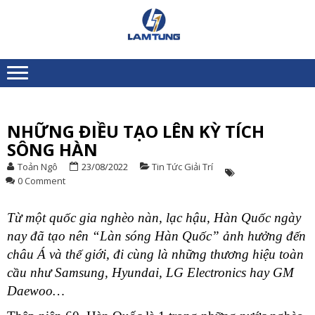
Skip
Skip
to
to
XE
Chuyên nhập khẩu và
navigation
content
NÂNG
cung ứng Xe nâng người
toàn quốc
NGƯỜI
LÂM
TÙNG
NHỮNG ĐIỀU TẠO LÊN KỲ TÍCH
SÔNG HÀN
L
Ý
Toản Ngô
23/08/2022
Tin Tức Giải Trí
K
0 Comment
S
Từ một quốc gia nghèo nàn, lạc hậu, Hàn Quốc ngày
X
N
nay đã tạo nên “Làn sóng Hàn Quốc” ảnh hưởng đến
N
châu Á và thế giới, đi cùng là những thương hiệu toàn
C
cầu như Samsung, Hyundai, LG Electronics hay GM
K
Daewoo…