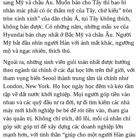
sang Mỹ và châu Âu. Muốn bán cho Tây thì bao bì
nhãn mác phải có óc thẩm mỹ của Tây, chứ kiểu” tròn
tròn xinh xinh” của dân châu Á, tụi Tây không thích,
không bán được. Có những năm, những mẫu xe của
Hyundai bán chạy nhất ở Bắc Mỹ và châu Âu. Người
Mỹ bắt đầu nhìn người Hàn với ánh mắt khác, ngưỡng
mộ và ngạc nhiên, thích thú.
Ngoài ra, những sinh viên giỏi toán nhất được hướng
theo ngành tài chính ở các đại học lớn trên thế giới, với
tham vọng biến Seoul thành trung tâm tài chính như
London, New York. Họ học ngày học đêm và kéo rầm
rập về đất nước khởi nghiệp. Mọi người góp tiền vào
nhau và các quỹ đầu tư ra đời, tự đi tìm kiếm các nhà
máy mới khởi nghiệp be bé để rót tiền vào, tham gia
vào quản trị. Không chỉ trích, đổ lỗi, mỗi cá nhân chỉ
góp sức góp trí để xây dựng các doanh nghiệp lớn
mạnh hơn, với tinh thần “giúp cho một người Hàn giàu