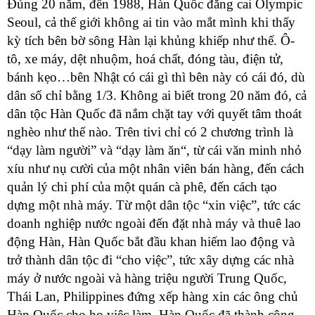
Đúng 20 năm, đến 1988, Hàn Quốc đăng cai Olympic
Seoul, cả thế giới không ai tin vào mắt mình khi thấy
kỳ tích bên bờ sông Hàn lại khủng khiếp như thế. Ô-
tô, xe máy, dệt nhuộm, hoá chất, đóng tàu, điện tử,
bánh kẹo…bên Nhật có cái gì thì bên này có cái đó, dù
dân số chỉ bằng 1/3. Không ai biết trong 20 năm đó, cả
dân tộc Hàn Quốc đã nắm chặt tay với quyết tâm thoát
nghèo như thế nào. Trên tivi chỉ có 2 chương trình là
“dạy làm người” và “dạy làm ăn“, từ cái văn minh nhỏ
xíu như nụ cười của một nhân viên bán hàng, đến cách
quản lý chi phí của một quán cà phê, đến cách tạo
dựng một nhà máy. Từ một dân tộc “xin việc”, tức các
doanh nghiệp nước ngoài đến đặt nhà máy và thuê lao
động Hàn, Hàn Quốc bắt đầu khan hiếm lao động và
trở thành dân tộc đi “cho việc”, tức xây dựng các nhà
máy ở nước ngoài và hàng triệu người Trung Quốc,
Thái Lan, Philippines đứng xếp hàng xin các ông chủ
Hàn Quốc cho họ việc làm. Hàn Quốc đã thành công