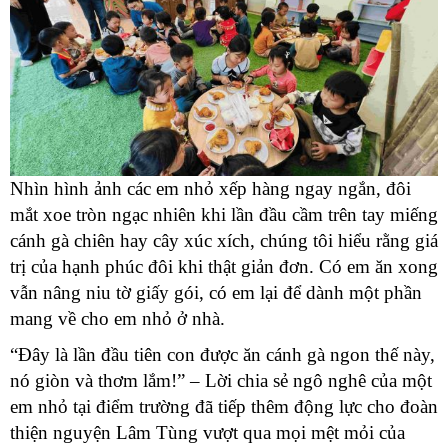
Nhìn hình ảnh các em nhỏ xếp hàng ngay ngắn, đôi
mắt xoe tròn ngạc nhiên khi lần đầu cầm trên tay miếng
cánh gà chiên hay cây xúc xích, chúng tôi hiểu rằng giá
trị của hạnh phúc đôi khi thật giản đơn. Có em ăn xong
vẫn nâng niu tờ giấy gói, có em lại để dành một phần
mang về cho em nhỏ ở nhà.
“Đây là lần đầu tiên con được ăn cánh gà ngon thế này,
nó giòn và thơm lắm!” – Lời chia sẻ ngô nghê của một
em nhỏ tại điểm trường đã tiếp thêm động lực cho đoàn
thiện nguyện Lâm Tùng vượt qua mọi mệt mỏi của