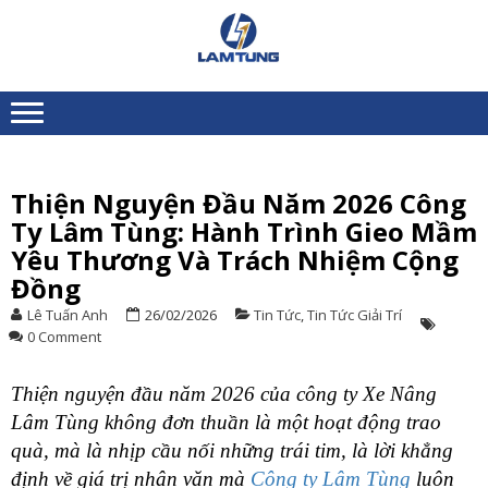
Skip
Skip
to
to
XE
Chuyên nhập khẩu và
navigation
content
NÂNG
cung ứng Xe nâng người
toàn quốc
NGƯỜI
LÂM
TÙNG
Thiện Nguyện Đầu Năm 2026 Công
V
Ty Lâm Tùng: Hành Trình Gieo Mầm
S
Yêu Thương Và Trách Nhiệm Cộng
K
T
Đồng
X
Lê Tuấn Anh
26/02/2026
Tin Tức
,
Tin Tức Giải Trí
N
0 Comment
N
P
C
Thiện nguyện đầu năm 2026 của công ty Xe Nâng
H
Lâm Tùng không đơn thuần là một hoạt động trao
Đ
quà, mà là nhịp cầu nối những trái tim, là lời khẳng
R
R
định về giá trị nhân văn mà
Công ty Lâm Tùng
luôn