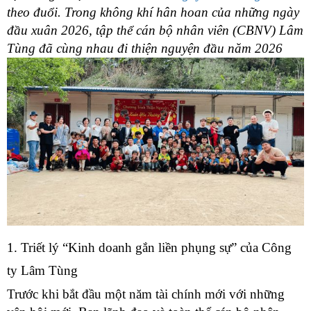
N
theo đuổi. Trong không khí hân hoan của những ngày
T
đầu xuân 2026, tập thể cán bộ nhân viên (CBNV) Lâm
Đ
Tùng đã cùng nhau đi thiện nguyện đầu năm 2026
G
“
M
G
C
T
C
L
C
1. Triết lý “Kinh doanh gắn liền phụng sự” của Công
C
ty Lâm Tùng
G
Trước khi bắt đầu một năm tài chính mới với những