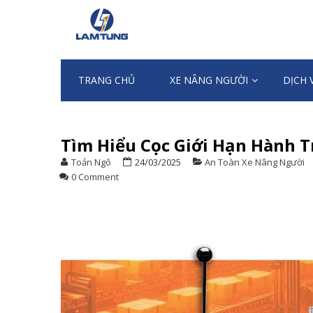
Skip
Skip
to
to
XE NÂNG NG
Chuyên nhập khẩu và cung ứng Xe n
navigation
content
TRANG CHỦ
XE NÂNG NGƯỜI
DỊCH 
Tìm Hiểu Cọc Giới Hạn Hành 
Toản Ngô
24/03/2025
An Toàn Xe Nâng Người
0 Comment