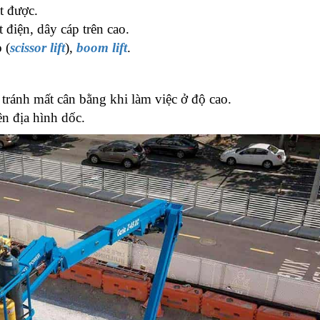
t được.
 điện, dây cáp trên cao.
 (
scissor lift
),
boom lift
.
 tránh mất cân bằng khi làm việc ở độ cao.
ên địa hình dốc.