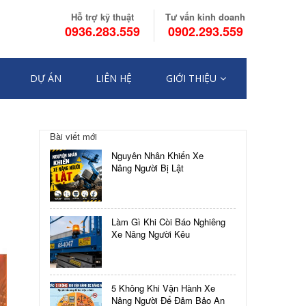
Hỗ trợ kỹ thuật
Tư vấn kinh doanh
0936.283.559
0902.293.559
DỰ ÁN
LIÊN HỆ
GIỚI THIỆU
Điều
Bài viết mới
hướng
NHỮNG
Nguyên Nhân Khiến Xe
NGUYÊN
bài
Nâng Người Bị Lật
NHÂN
PHỔ
viết
BIẾN
GÂY
Làm Gì Khi Còi Báo Nghiêng
LẬT
Xe Nâng Người Kêu
XE
NÂNG
NGƯỜI
VÀ
5 Không Khi Vận Hành Xe
CÁCH
Nâng Người Để Đảm Bảo An