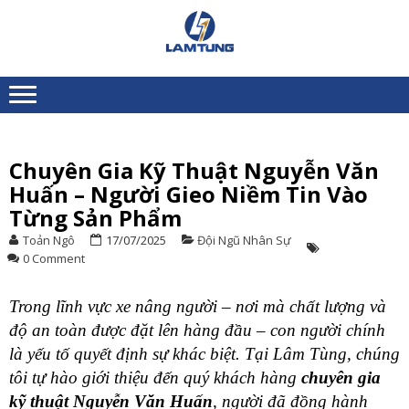
Skip
Skip
to
to
XE
Chuyên nhập khẩu và
navigation
content
NÂNG
cung ứng Xe nâng người
toàn quốc
NGƯỜI
LÂM
TÙNG
Chuyên Gia Kỹ Thuật Nguyễn Văn
S
Huấn – Người Gieo Niềm Tin Vào
P
Từng Sản Phẩm
V
T
Toản Ngô
17/07/2025
Đội Ngũ Nhân Sự
–
0 Comment
N
T
T
Trong lĩnh vực xe nâng người – nơi mà chất lượng và
K
độ an toàn được đặt lên hàng đầu – con người chính
T
là yếu tố quyết định sự khác biệt. Tại Lâm Tùng, chúng
G
tôi tự hào giới thiệu đến quý khách hàng
chuyên gia
T
B
kỹ thuật Nguyễn Văn Huấn
, người đã đồng hành