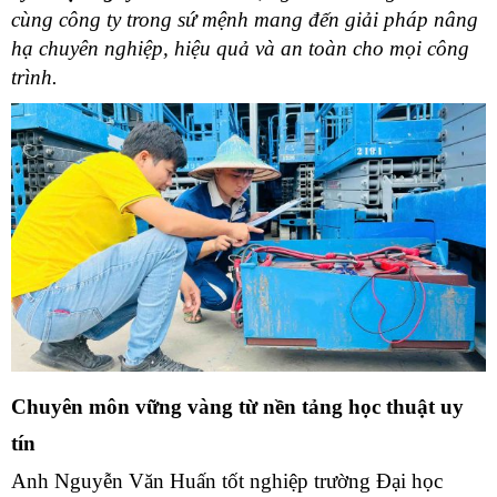
V
cùng công ty trong sứ mệnh mang đến giải pháp nâng
hạ chuyên nghiệp, hiệu quả và an toàn cho mọi công
trình.
B
G
2
X
C
K
C
K
H
L
G
B
G
Chuyên môn vững vàng từ nền tảng học thuật uy
tín
Anh Nguyễn Văn Huấn tốt nghiệp trường Đại học