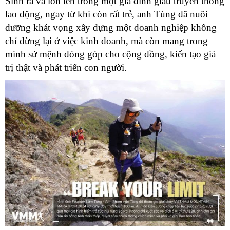
Sinh ra và lớn lên trong một gia đình giàu truyền thống
C
G
lao động, ngay từ khi còn rất trẻ, anh Tùng đã nuôi
K
dưỡng khát vọng xây dựng một doanh nghiệp không
T
chỉ dừng lại ở việc kinh doanh, mà còn mang trong
N
mình sứ mệnh đóng góp cho cộng đồng, kiến tạo giá
V
H
trị thật và phát triển con người.
–
N
G
N
T
V
T
S
P