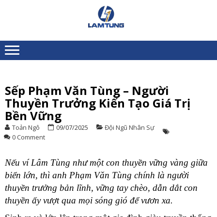
Skip
Skip
to
to
XE
Chuyên nhập khẩu và
navigation
content
NÂNG
cung ứng Xe nâng người
toàn quốc
NGƯỜI
LÂM
TÙNG
Sếp Phạm Văn Tùng – Người
L
Thuyền Trưởng Kiến Tạo Giá Trị
T
Bền Vững
đ
h
Toản Ngô
09/07/2025
Đội Ngũ Nhân Sự
c
0 Comment
d
á
V
Nếu ví Lâm Tùng như một con thuyền vững vàng giữa
C
biển lớn, thì anh Phạm Văn Tùng chính là người
L
thuyền trưởng bản lĩnh, vững tay chèo, dẫn dắt con
thuyền ấy vượt qua mọi sóng gió để vươn xa.