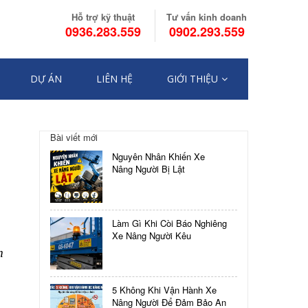
Hỗ trợ kỹ thuật
Tư vấn kinh doanh
0936.283.559
0902.293.559
DỰ ÁN
LIÊN HỆ
GIỚI THIỆU
Điều
Bài viết mới
hướng
NHỮNG
Nguyên Nhân Khiến Xe
QUY
bài
Nâng Người Bị Lật
ĐỊNH
VỀ
viết
XE
NÂNG
Làm Gì Khi Còi Báo Nghiêng
NGƯỜI
Xe Nâng Người Kêu
TỰ
m
HÀNH
BẮT
BUỘC
5 Không Khi Vận Hành Xe
CẦN
Nâng Người Để Đảm Bảo An