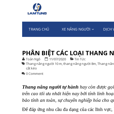
Skip
Skip
to
to
XE NÂNG NG
Chuyên nhập khẩu và cung ứng Xe n
navigation
content
TRANG CHỦ
XE NÂNG NGƯỜI
DỊCH 
PHÂN BIỆT CÁC LOẠI THANG 
Toản Ngô
11/07/2020
Tin Tức
Thang nâng người 10 m
,
thang nâng người 8m
,
Thang nân
cắt kéo
0 Comment
Thang nâng người tự hành
hay còn được gọi
trên cao tối ưu nhất hiện nay bởi tính linh hoạ
bảo tính an toàn, sự chuyên nghiệp hóa cho qu
Để đáp ứng nhu cầu đa dạng của các lĩnh vực, 