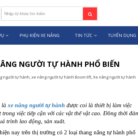
ƯỜI LÂM TÙNG
âng người toàn quốc
VỤ
PHỤ KIỆN XE NÂNG
TIN TỨC
TUYỂN DỤNG
NÂNG NGƯỜI TỰ HÀNH PHỔ BIẾN
g người tự hành
,
xe nâng người tự hành Boom lift
,
Xe nâng người tự hành
 là
xe nâng người tự hành
được coi là thiết bị làm việc
t trong việc tiếp cận với các vật thể vật cao. Đồng thời đả
á trình lao động, sản xuất.
hiện nay trên thị trường có 2 loại thang nâng tự hành phổ