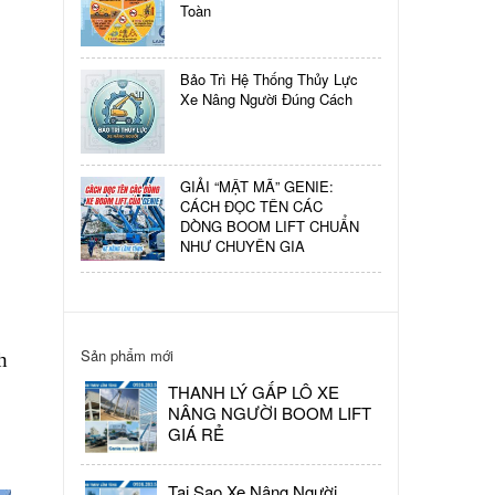
NẮM
Toàn
RÕ
Bảo Trì Hệ Thống Thủy Lực
Xe Nâng Người Đúng Cách
Xe
Nâng
Lâm
Tùng
GIẢI “MẬT MÃ” GENIE:
CÁCH ĐỌC TÊN CÁC
Tuyển
DÒNG BOOM LIFT CHUẨN
Dụng
NHƯ CHUYÊN GIA
Nhân
Sự
Sản phẩm mới
h
THANH LÝ GẤP LÔ XE
NÂNG NGƯỜI BOOM LIFT
GIÁ RẺ
Tại Sao Xe Nâng Người