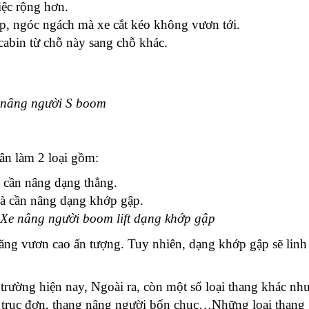
iệc rộng hơn.
p, ngóc ngách mà xe cắt kéo không vươn tới.
cabin từ chỗ này sang chỗ khác.
nâng người S boom
ân làm 2 loại gồm:
 cần nâng dạng thẳng.
à cần nâng dạng khớp gập.
Xe nâng người boom lift dạng khớp gập
năng vươn cao ấn tượng. Tuy nhiên, dạng khớp gập sẽ linh
ị trường hiện nay, Ngoài ra, còn một số loại thang khác như
 trục đơn, thang nâng người bốn chục…Những loại thang