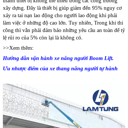
thành thiết bị không thể thiếu trong các công trường
H
T
xây dựng. Đây là thiết bị giúp giảm đến 95% nguy cơ
T
xảy ra tai nạn lao động cho người lao động khi phải
G
làm việc ở những độ cao lớn. Tuy nhiên, Trong khi thi
N
công thì vẫn phải đảm bảo những yêu cầu an toàn để tỷ
X
lệ rủi ro của 5% còn lại là không có.
2
S
>>Xem thêm:
D
Hướng dẫn vận hành xe nâng người Boom Lift.
Ưu nhược điểm của xe thang nâng người tự hành