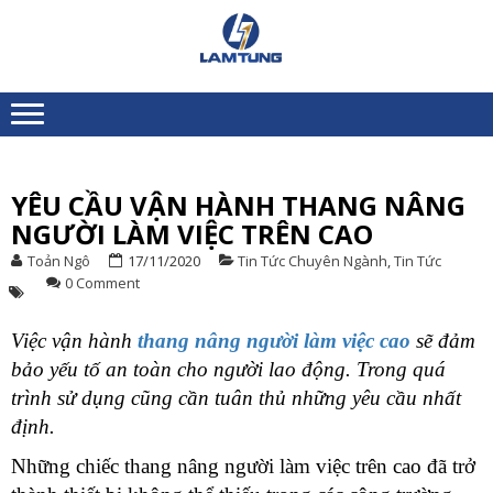
Skip
Skip
to
to
XE
Chuyên nhập khẩu và
navigation
content
NÂNG
cung ứng Xe nâng người
toàn quốc
NGƯỜI
LÂM
TÙNG
YÊU CẦU VẬN HÀNH THANG NÂNG
K
NGƯỜI LÀM VIỆC TRÊN CAO
T
D
Toản Ngô
17/11/2020
Tin Tức Chuyên Ngành
,
Tin Tức
T
0 Comment
L
X
Việc vận hành
thang nâng người làm việc cao
sẽ đảm
N
N
bảo yếu tố an toàn cho người lao động. Trong quá
T
trình sử dụng cũng cần tuân thủ những yêu cầu nhất
N
định.
Những chiếc thang nâng người làm việc trên cao đã trở