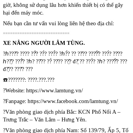
giờ, không sử dụng lâu hơn khiến thiết bị có thể gây
hại đến máy móc.
Nếu bạn cần tư vấn vui lòng liên hệ theo địa chỉ:
============================
XE NÂNG NGƯỜI LÂM TÙNG.
?ℎ???̂? ???? ??̂́? ??́? ???̉? ?ℎ?́? ?? ??̂?? ???̛?̛̀? ???́? ??̆??
ℎ??̣̂? ???̂́? ?ℎ? ??̂?? ??̀ ??̆?? ??̛̣? đ?̣̂ ?? ???̀? ?ℎ? ???̛?̛̀? ???
đ?̣̂?? ???̂? ???
☎️???????: ????.???.???
?Website: https://www.lamtung.vn/
?Fanpage:
https://www.facebook.com/lamtung.vn/
?Văn phòng giao dịch phía Bắc: KCN Phố Nối A –
Trưng Trắc – Văn Lâm – Hưng Yên.
?Văn phòng giao dịch phía Nam: Số 139/79, Ấp 5, Tổ