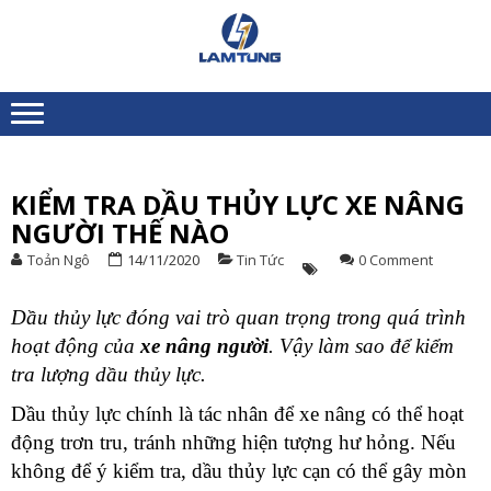
Skip
Skip
to
to
XE
Chuyên nhập khẩu và
navigation
content
NÂNG
cung ứng Xe nâng người
toàn quốc
NGƯỜI
LÂM
TÙNG
KIỂM TRA DẦU THỦY LỰC XE NÂNG
S
NGƯỜI THẾ NÀO
D
G
Toản Ngô
14/11/2020
Tin Tức
0 Comment
K
3
Dầu thủy lực đóng vai trò quan trọng trong quá trình
N
hoạt động của
xe nâng người
. Vậy làm sao để kiểm
R
tra lượng dầu thủy lực.
T
Dầu thủy lực chính là tác nhân để xe nâng có thể hoạt
C
động trơn tru, tránh những hiện tượng hư hỏng. Nếu
7
không để ý kiểm tra, dầu thủy lực cạn có thể gây mòn