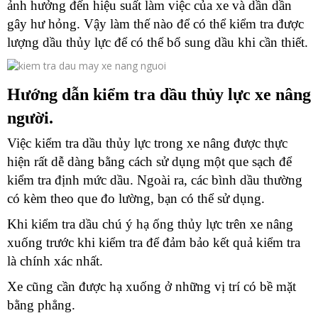
ảnh hưởng đến hiệu suất làm việc của xe và dần dần
gây hư hỏng. Vậy làm thế nào để có thể kiểm tra được
Y
lượng dầu thủy lực để có thể bổ sung dầu khi cần thiết.
C
V
H
T
Hướng dẫn kiểm tra dầu thủy lực xe nâng
N
người.
N
L
Việc kiểm tra dầu thủy lực trong xe nâng được thực
V
T
hiện rất dễ dàng bằng cách sử dụng một que sạch để
C
kiểm tra định mức dầu. Ngoài ra, các bình dầu thường
có kèm theo que đo lường, bạn có thể sử dụng.
Khi kiểm tra dầu chú ý hạ ống thủy lực trên xe nâng
xuống trước khi kiểm tra để đảm bảo kết quả kiểm tra
là chính xác nhất.
Xe cũng cần được hạ xuống ở những vị trí có bề mặt
bằng phẳng.