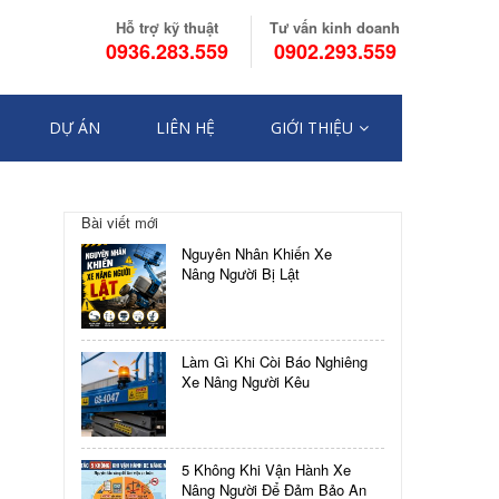
Hỗ trợ kỹ thuật
Tư vấn kinh doanh
0936.283.559
0902.293.559
DỰ ÁN
LIÊN HỆ
GIỚI THIỆU
Điều
Bài viết mới
hướng
NHỮNG
Nguyên Nhân Khiến Xe
ĐIỀU
bài
Nâng Người Bị Lật
CẦN
BIẾT
viết
VỀ
HỆ
Làm Gì Khi Còi Báo Nghiêng
THỐNG
Xe Nâng Người Kêu
h
TĂNG
ÁP
HÚT
KHÓI
5 Không Khi Vận Hành Xe
Nâng Người Để Đảm Bảo An