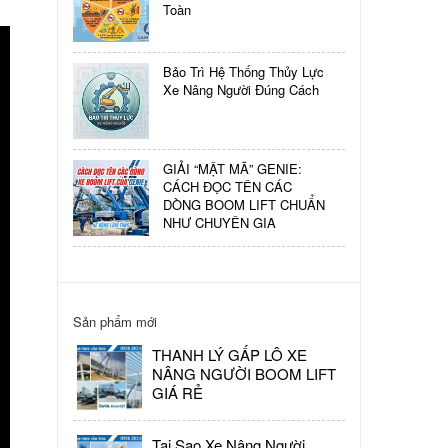
Toàn
KIỂM
TRA
Bảo Trì Hệ Thống Thủy Lực
DẦU
Xe Nâng Người Đúng Cách
THỦY
LỰC
XE
NÂNG
GIẢI “MẬT MÃ” GENIE:
CÁCH ĐỌC TÊN CÁC
NGƯỜI
DÒNG BOOM LIFT CHUẨN
THẾ
NHƯ CHUYÊN GIA
NÀO
Sản phẩm mới
THANH LÝ GẤP LÔ XE
NÂNG NGƯỜI BOOM LIFT
GIÁ RẺ
Tại Sao Xe Nâng Người