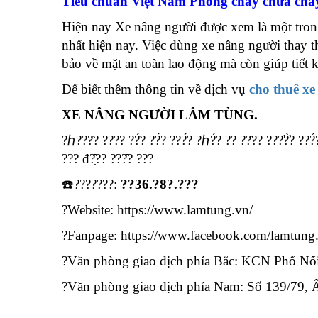
Tiêu chuẩn Việt Nam Phòng cháy chữa chá
Hiện nay Xe nâng người được xem là một trong 
nhất hiện nay. Việc dùng xe nâng người thay 
bảo về mặt an toàn lao động mà còn giúp tiết k
Để biết thêm thông tin về dịch vụ
cho thuê xe
XE NÂNG NGƯỜI LÂM TÙNG.
?ℎ???̂? ???? ??̂́? ??́? ???̉? ?ℎ?́? ?? ??̂?? ???̛?̛̀? ???́?
??? đ?̣̂?? ???̂? ???
☎️???????:
??36.?8?.???
?Website: https://www.lamtung.vn/
?Fanpage:
https://www.facebook.com/lamtung
?Văn phòng giao dịch phía Bắc: KCN Phố Nố
?Văn phòng giao dịch phía Nam: Số 139/79, 