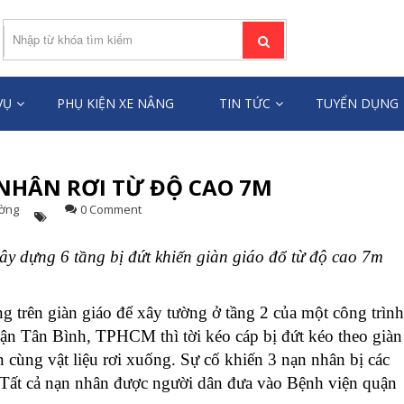
ƯỜI LÂM TÙNG
âng người toàn quốc
VỤ
PHỤ KIỆN XE NÂNG
TIN TỨC
TUYỂN DỤNG
 NHÂN RƠI TỪ ĐỘ CAO 7M
ường
0 Comment
xây dựng 6 tầng bị đứt khiến giàn giáo đổ từ độ cao 7m
g trên giàn giáo để xây tường ở tầng 2 của một công trìn
n Tân Bình, TPHCM thì tời kéo cáp bị đứt kéo theo giàn
 cùng vật liệu rơi xuống.
Sự cố khiến 3 nạn nhân bị các
h. Tất cả nạn nhân được người dân đưa vào Bệnh viện quận