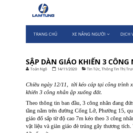
Skip
Skip
to
to
XE NÂNG NG
Chuyên nhập khẩu và cung ứng Xe n
navigation
content
TRANG CHỦ
XE NÂNG NGƯỜI
DỊCH 
SẬP DÀN GIÁO KHIẾN 3 CÔNG
Toản Ngô
14/11/2020
Tin Tức
,
Thông Tin Thị Tr
Chiều ngày 12/11, tời kéo cáp tại công trình 
khiến 3 công nhân ập xuống đất.
Theo thông tin ban đầu, 3 công nhân đang đứn
tầng nằm trên đường Cống Lở, Phường 15, quậ
giáo đổ sấp từ độ cao 7m kéo theo 3 công nhân
vật liệu và giàn giáo đè trúng gây thương tíc