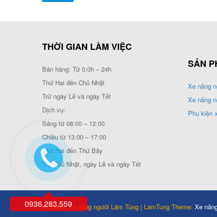
THỜI GIAN LÀM VIỆC
SẢN P
Bán hàng: Từ 0:0h – 24h
Thứ Hai đến Chủ Nhật
Xe nâng n
Trừ ngày Lễ và ngày Tết
Xe nâng n
Dịch vụ:
Phụ kiện 
Sáng từ 08:00 – 12:00
Chiều từ 13:00 – 17:00
Thứ Hai đến Thứ Bảy
Trừ Chủ Nhật, ngày Lễ và ngày Tết
0936.283.559
© 2026 - Xe nâng người Lâm Tùng | LamTung Theme:
Xe nân