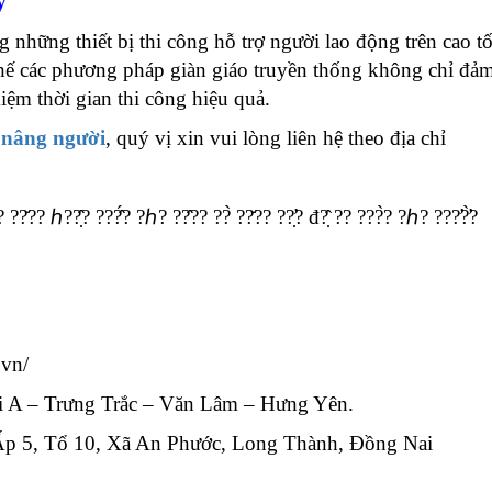
y
những thiết bị thi công hỗ trợ người lao động trên cao tố
thế các phương pháp giàn giáo truyền thống không chỉ đả
iệm thời gian thi công hiệu quả.
 nâng người
, quý vị xin vui lòng liên hệ theo địa chỉ
 ??̆?? ℎ??̣̂? ???̂́? ?ℎ? ??̂?? ??̀ ??̆?? ??̛̣? đ?̣̂ ?? ???̀? ?ℎ? ???̛?̛̀?
.vn/
i A – Trưng Trắc – Văn Lâm – Hưng Yên.
Ấp 5, Tổ 10, Xã An Phước, Long Thành, Đồng Nai