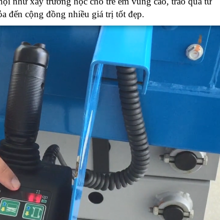
ội như xây trường học cho trẻ em vùng cao, trao quà từ
a đến cộng đồng nhiều giá trị tốt đẹp.