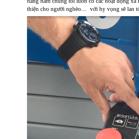
hàng năm chúng tôi luôn có các hoạt động xã h
thiện cho người nghèo… với hy vọng sẽ lan tỏ