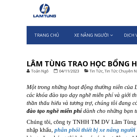
Skip
Skip
to
to
XE NÂNG NG
Chuyên nhập khẩu và cung ứng Xe n
navigation
content
TRANG CHỦ
XE NÂNG NGƯỜI
DỊCH 
LÂM TÙNG TRAO HỌC BỔNG H
Toản Ngô
04/11/2023
Tin Tức
,
Tin Tức Chuyên 
Một trong những hoạt động thường niên của 
các khóa đào tạo dạy nghề miễn phí và giới thi
thần thấu hiểu và tương trợ, chúng tôi đang 
đào tạo nghề miễn phí
dành cho những bạn tr
Chúng tôi, công ty TNHH TM DV Lâm Tùng là 
nhập khẩu,
phân phối thiết bị xe nâng người