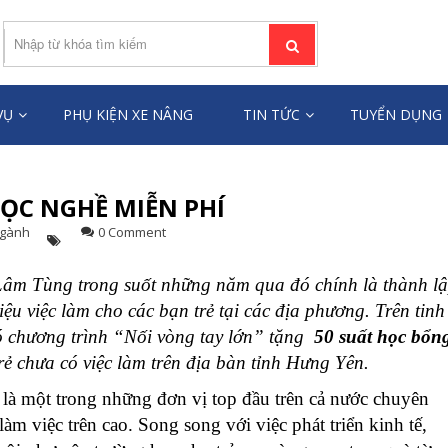
ƯỜI LÂM TÙNG
âng người toàn quốc
VỤ
PHỤ KIỆN XE NÂNG
TIN TỨC
TUYỂN DỤNG
ỌC NGHỀ MIỄN PHÍ
Ngành
0 Comment
Lâm Tùng trong suốt những năm qua đó chính là thành l
ệu việc làm cho các bạn trẻ tại các địa phương. Trên tinh
có chương trình “Nối vòng tay lớn” tặng
50 suất học bổn
ẻ chưa có việc làm trên địa bàn tỉnh Hưng Yên.
một trong những đơn vị top đầu trên cả nước chuyên
làm việc trên cao. Song song với việc phát triển kinh tế,