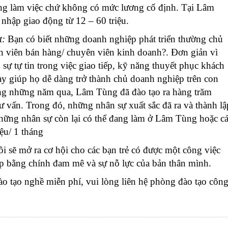
ng làm việc chứ không có mức lương cố định. Tại Lâm
nhập giao động từ 12 – 60 triệu.
t:
Bạn có biết những doanh nghiệp phát triển thường chủ
n viên bán hàng/ chuyên viên kinh doanh?. Đơn giản vì
sự tự tin trong việc giao tiếp, kỹ năng thuyết phục khách
y giúp họ dễ dàng trở thành chủ doanh nghiệp trên con
ng những năm qua, Lâm Tùng đã đào tạo ra hàng trăm
ư vấn. Trong đó, những nhân sự xuất sắc đã ra và thành lậ
hững nhân sự còn lại có thể đang làm ở Lâm Tùng hoặc c
ệu/ 1 tháng
 sẽ mở ra cơ hội cho các bạn trẻ có được một công việc
ệp bằng chính đam mê và sự nỗ lực của bản thân mình.
ào tạo nghề miễn phí, vui lòng liên hệ phòng đào tạo côn