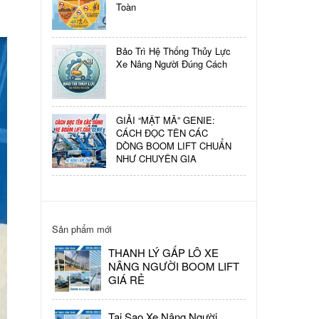
NÂNG
Toàn
NGƯỜI
TRUNG
QUỐC.
Bảo Trì Hệ Thống Thủy Lực
Xe Nâng Người Đúng Cách
LỜI
KHUYÊN
GIẢI “MẬT MÃ” GENIE:
CÁCH ĐỌC TÊN CÁC
KHI
DÒNG BOOM LIFT CHUẨN
LÀM
NHƯ CHUYÊN GIA
VIỆC
TẠI
CÔNG
TRƯỜNG
VÀO
Sản phẩm mới
MÙA
HÈ
THANH LÝ GẤP LÔ XE
NÂNG NGƯỜI BOOM LIFT
GIÁ RẺ
Tại Sao Xe Nâng Người