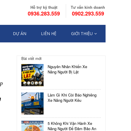
Hỗ trợ kỹ thuật
Tư vấn kinh doanh
0936.283.559
0902.293.559
DỰ ÁN
LIÊN HỆ
GIỚI THIỆU
Điều
Bài viết mới
hướng
SO
Nguyên Nhân Khiến Xe
SÁNH
bài
Nâng Người Bị Lật
ƯU
NHƯỢC
viết
ập
ĐIỂM
XE
Làm Gì Khi Còi Báo Nghiêng
NÂNG
g
Xe Nâng Người Kêu
NGƯỜI
TƯ
BẢN
VÀ
5 Không Khi Vận Hành Xe
XE
Nâng Người Để Đảm Bảo An