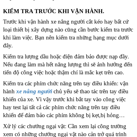
X
KIỂM TRA TRƯỚC KHI VẬN HÀNH.
N
N
Trước khi vận hành xe nâng người cắt kéo hay bất cứ
T
loại thiết bị xây dựng nào cũng cần bước kiểm tra trước
khi làm việc. Bạn nên kiểm tra những hạng mục dưới
K
C
đây.
T
Kiểm tra lượng dầu hoặc điện đảm bảo được nạp đầy.
Nếu đang làm mà hết năng lượng thì sẽ ảnh hưởng đến
tiến độ công việc hoặc thậm chí là mắc kẹt trên cao.
Kiểm tra các phím chức năng trên tay điều khiển: vận
hành
xe nâng người
chủ yếu sẽ thao tác trên tay điều
khiển của xe. Vì vậy trước khi bắt tay vào công việc
hay test lại tất cả các phím chức năng trên tay điều
khiển để đảm bảo các phím không bị kẹt,bị hỏng…
Xử lý các chướng ngại vật:
Cần xem lại công trường
xem có những chướng ngại vật nào cản trở quá trình