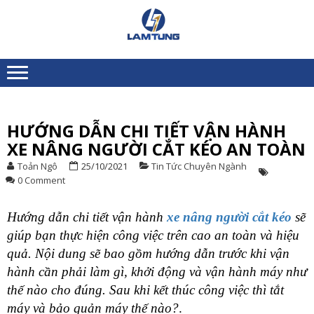
Skip
Skip
to
to
XE
Chuyên nhập khẩu và
navigation
content
NÂNG
cung ứng Xe nâng người
toàn quốc
NGƯỜI
LÂM
TÙNG
HƯỚNG DẪN CHI TIẾT VẬN HÀNH
XE NÂNG NGƯỜI CẮT KÉO AN TOÀN
X
Toản Ngô
25/10/2021
Tin Tức Chuyên Ngành
N
0 Comment
N
Hướng dẫn chi tiết vận hành
xe nâng người cắt kéo
sẽ
N
S
giúp bạn thực hiện công việc trên cao an toàn và hiệu
B
quả. Nội dung sẽ bao gồm hướng dẫn trước khi vận
hành cần phải làm gì, khởi động và vận hành máy như
thế nào cho đúng. Sau khi kết thúc công việc thì tắt
máy và bảo quản máy thế nào?
.