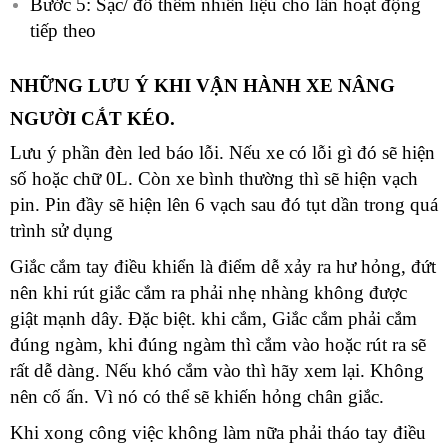
Bước 5: Sạc/ đổ thêm nhiên liệu cho lần hoạt động
tiếp theo
NHỮNG LƯU Ý KHI VẬN HÀNH XE NÂNG
NGƯỜI CẮT KÉO.
Lưu ý phần đèn led báo lỗi. Nếu xe có lỗi gì đó sẽ hiện
số hoặc chữ 0L. Còn xe bình thường thì sẽ hiện vạch
pin. Pin đầy sẽ hiện lên 6 vạch sau đó tụt dần trong quá
trình sử dụng
Giắc cắm tay điều khiển là điểm dễ xảy ra hư hỏng, đứt
nên khi rút giắc cắm ra phải nhẹ nhàng không được
giật mạnh dây. Đặc biệt. khi cắm, Giắc cắm phải cắm
đúng ngàm, khi đúng ngàm thì cắm vào hoặc rút ra sẽ
rất dễ dàng. Nếu khó cắm vào thì hãy xem lại. Không
nên cố ấn. Vì nó có thể sẽ khiến hỏng chân giắc.
Khi xong công việc không làm nữa phải tháo tay điều