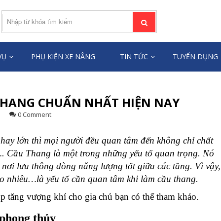
ƯỜI LÂM TÙNG
âng người toàn quốc
VỤ
PHỤ KIỆN XE NÂNG
TIN TỨC
TUYỂN DỤNG
 THANG CHUẨN NHẤT HIỆN NAY
0 Comment
 hay lớn thì mọi người đều quan tâm đến không chỉ chất
. Cầu Thang là một trong những yếu tố quan trọng. Nó
à nơi lưu thông dòng năng lượng tốt giữa các tầng. Vì vậy,
bao nhiêu…là yếu tố cần quan tâm khi làm cầu thang.
úp tăng vượng khí cho gia chủ bạn có thể tham khảo.
 phong thủy