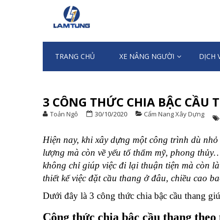
Skip
Skip
to
to
XE NÂNG NG
Chuyên nhập khẩu và cung ứng Xe n
navigation
content
TRANG CHỦ
XE NÂNG NGƯỜI
DỊCH 
3 CÔNG THỨC CHIA BẬC CẦU
Toản Ngô
30/10/2020
Cẩm Nang Xây Dựng
Hiện nay, khi xây dựng một công trình dù nhỏ
lượng mà còn về yếu tố thẩm mỹ, phong thủy…
không chỉ giúp việc đi lại thuận tiện mà còn l
thiết kế việc đặt cầu thang ở đâu, chiều cao 
Dưới đây là 3 công thức chia bậc cầu thang gi
Công thức chia bậc cầu thang theo