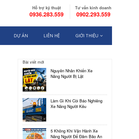
Hỗ trợ kỹ thuật
Tư vấn kinh doanh
0936.283.559
0902.293.559
DỰ ÁN
LIÊN HỆ
GIỚI THIỆU
Điều
Bài viết mới
hướng
3
Nguyên Nhân Khiến Xe
DÒNG
bài
Nâng Người Bị Lật
XE
NÂNG
viết
NGƯỜI
SỬA
Làm Gì Khi Còi Báo Nghiêng
CHỮA
Xe Nâng Người Kêu
ĐIỆN
HIỆU
QUẢ
5 Không Khi Vận Hành Xe
Nâng Người Để Đảm Bảo An