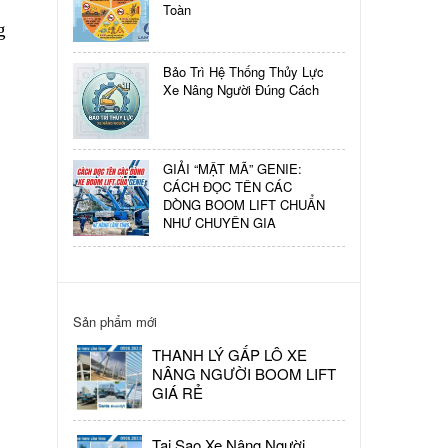
Toàn
TÌM
g
HIỂU
XE
Bảo Trì Hệ Thống Thủy Lực
NÂNG
Xe Nâng Người Đúng Cách
NGƯỜI
JLG
GIẢI “MẬT MÃ” GENIE:
CÁCH ĐỌC TÊN CÁC
DÒNG BOOM LIFT CHUẨN
NHƯ CHUYÊN GIA
Sản phẩm mới
THANH LÝ GẤP LÔ XE
NÂNG NGƯỜI BOOM LIFT
GIÁ RẺ
Tại Sao Xe Nâng Người